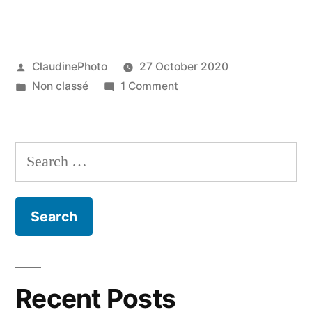
Posted
ClaudinePhoto
27 October 2020
by
Posted
on
Non classé
1 Comment
in
Bonjour
tout
le
Search
monde !
for:
Recent Posts